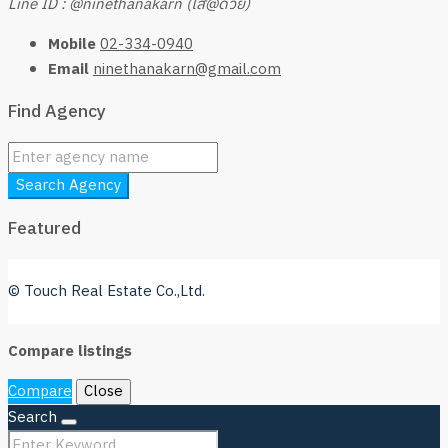
Line ID : @ninethanakarn (ใส่@ด้วย)
Mobile
02-334-0940
Email
ninethanakarn@gmail.com
Find Agency
Search Agency
Featured
© Touch Real Estate Co.,Ltd.
Compare listings
Compare
Close
Search