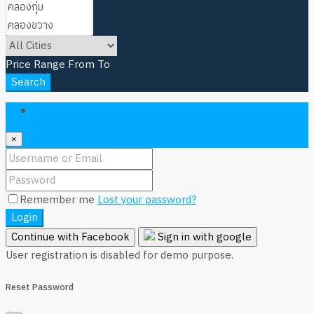
Price Range
From
To
Search
Login
×
Remember me
Lost your password?
Login
Continue with Facebook
Sign in with google
User registration is disabled for demo purpose.
Reset Password