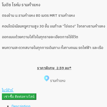
โมดิซ ไรห์ม รามคำแหง
ตรงข้าม ม.รามคำแหง 80 เมตร MRT รามคำแหง
คอนโดมิเนียมหรูความสูง 30 ชั้น บนทำเล “ไข่แดง” ใจกลางรามคำแหง
ออกแบบด้วยความใส่ใจในทุกรายละเอียดการใช้ชีวิต
พบความสะดวกสบายในทุกการเดินทาง ทั้งทางถนน รถไฟฟ้า และเรือ
ราคาพิเศษ 2.59 ลบ*
รามคำแหง
โบว์ชัวร์
เช่า-ซื้อ ติดต่อทางไลน์
Description