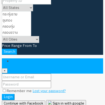
Price Range
From
To
Search
Login
×
Remember me
Lost your password?
Login
Continue with Facebook
Sign in with google