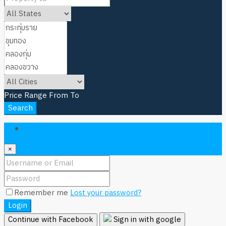
Price Range
From
To
Search
Login
×
Remember me
Lost your password?
Login
Continue with Facebook
Sign in with google